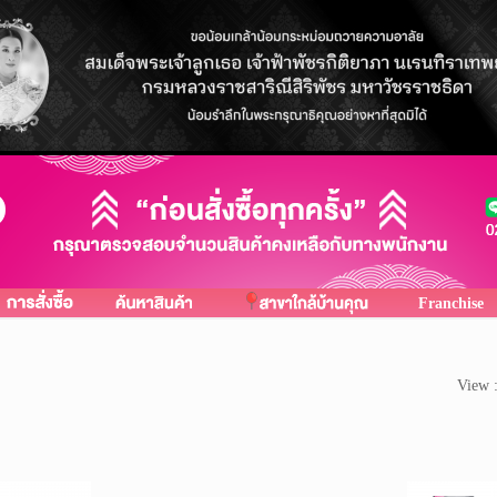
Franchise
View 