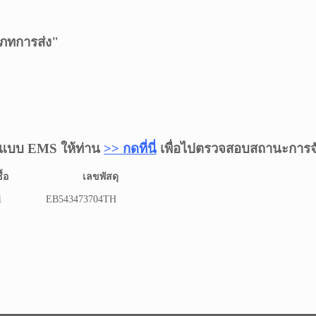
ระเภทการส่ง"
็นแบบ EMS ให้ท่าน
>> กดที่นี่
เพื่อไปตรวจสอบสถานะการจั
้อ
เลขพัสดุ
1
EB543473704TH