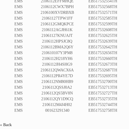
EMS
2106112EFFMHQE
EB517532554TH
EMS
2106112CWX7BPH
EB517532568TH
EMS
2106100XVDRBXB
EB517532571TH
EMS
21061127TPW1FF
EB517532585TH
EMS
2106112GMQKPCE
EB517532599TH
EMS
2106112AGJH61K
EB517532608TH
EMS
21061127KNUAJT
EB517532625TH
EMS
2106112HPSJC8Q
EB517532639TH
EMS
2106112BMA2Q6Y
EB517532642TH
EMS
210610107Y3PM8
EB517532656TH
EMS
2106112H218YH6
EB517532660TH
EMS
2106112JH4SHG9
EB517532673TH
EMS
2106112QWACX6A
EB517532687TH
EMS
2106112PR4YE7D
EB517532695TH
EMS
2106112NM80HB9
EB517532700TH
EMS
2106112QSSJ0A2
EB517532713TH
EMS
2106112QS5BV8N
EB517532727TH
EMS
2106112QY1D9CQ
EB517532735TH
EMS
2106112M4J4H02
EB517532744TH
EMS
001623291340
EB517532758TH
« Back