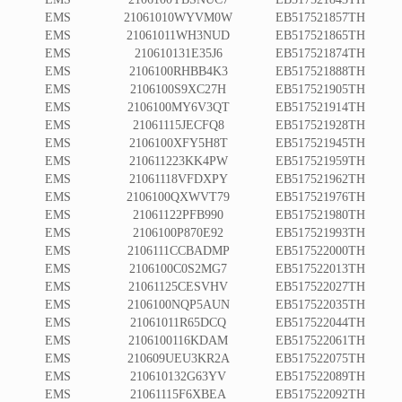
EMS
21061010WYVM0W
EB517521857TH
EMS
21061011WH3NUD
EB517521865TH
EMS
210610131E35J6
EB517521874TH
EMS
2106100RHBB4K3
EB517521888TH
EMS
2106100S9XC27H
EB517521905TH
EMS
2106100MY6V3QT
EB517521914TH
EMS
21061115JECFQ8
EB517521928TH
EMS
2106100XFY5H8T
EB517521945TH
EMS
210611223KK4PW
EB517521959TH
EMS
21061118VFDXPY
EB517521962TH
EMS
2106100QXWVT79
EB517521976TH
EMS
21061122PFB990
EB517521980TH
EMS
2106100P870E92
EB517521993TH
EMS
2106111CCBADMP
EB517522000TH
EMS
2106100C0S2MG7
EB517522013TH
EMS
21061125CESVHV
EB517522027TH
EMS
2106100NQP5AUN
EB517522035TH
EMS
21061011R65DCQ
EB517522044TH
EMS
2106100116KDAM
EB517522061TH
EMS
210609UEU3KR2A
EB517522075TH
EMS
210610132G63YV
EB517522089TH
EMS
21061115F6XBEA
EB517522092TH