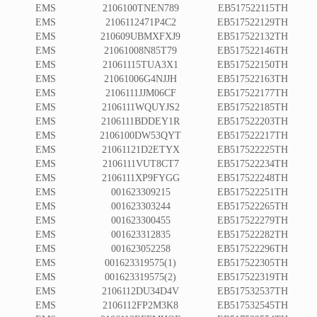
EMS
2106100TNEN789
EB517522115TH
EMS
2106112471P4C2
EB517522129TH
EMS
210609UBMXFXJ9
EB517522132TH
EMS
21061008N85T79
EB517522146TH
EMS
21061115TUA3X1
EB517522150TH
EMS
21061006G4NJJH
EB517522163TH
EMS
2106111JJM06CF
EB517522177TH
EMS
2106111WQUYJS2
EB517522185TH
EMS
2106111BDDEY1R
EB517522203TH
EMS
2106100DW53QYT
EB517522217TH
EMS
21061121D2ETYX
EB517522225TH
EMS
2106111VUT8CT7
EB517522234TH
EMS
2106111XP9FYGG
EB517522248TH
EMS
001623309215
EB517522251TH
EMS
001623303244
EB517522265TH
EMS
001623300455
EB517522279TH
EMS
001623312835
EB517522282TH
EMS
001623052258
EB517522296TH
EMS
001623319575(1)
EB517522305TH
EMS
001623319575(2)
EB517522319TH
EMS
2106112DU34D4V
EB517532537TH
EMS
2106112FP2M3K8
EB517532545TH