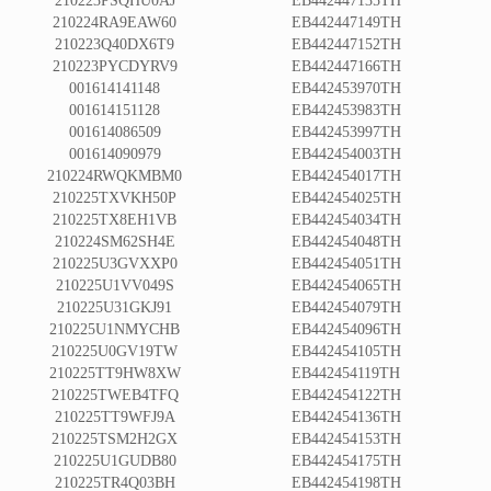
210223PSQHU0AJ
EB442447135TH
210224RA9EAW60
EB442447149TH
210223Q40DX6T9
EB442447152TH
210223PYCDYRV9
EB442447166TH
001614141148
EB442453970TH
001614151128
EB442453983TH
001614086509
EB442453997TH
001614090979
EB442454003TH
210224RWQKMBM0
EB442454017TH
210225TXVKH50P
EB442454025TH
210225TX8EH1VB
EB442454034TH
210224SM62SH4E
EB442454048TH
210225U3GVXXP0
EB442454051TH
210225U1VV049S
EB442454065TH
210225U31GKJ91
EB442454079TH
210225U1NMYCHB
EB442454096TH
210225U0GV19TW
EB442454105TH
210225TT9HW8XW
EB442454119TH
210225TWEB4TFQ
EB442454122TH
210225TT9WFJ9A
EB442454136TH
210225TSM2H2GX
EB442454153TH
210225U1GUDB80
EB442454175TH
210225TR4Q03BH
EB442454198TH