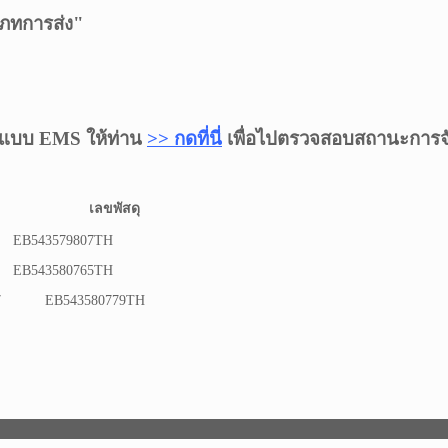
ระเภทการส่ง"
็นแบบ EMS ให้ท่าน
>> กดที่นี่
เพื่อไปตรวจสอบสถานะการจั
เลขพัสดุ
B543579807TH
B543580765TH
7
EB543580779TH