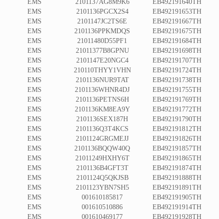
EMS
2101137AG8M9K6
EB492191640TH
EMS
2101136PGCX2S4
EB492191653TH
EMS
2101147JC2TS6E
EB492191667TH
EMS
2101136PPKMDQS
EB492191675TH
EMS
21011480D55PF1
EB492191684TH
EMS
21011377B8GPNU
EB492191698TH
EMS
2101147E20NGC4
EB492191707TH
EMS
210110THYY1VHN
EB492191724TH
EMS
2101136NUR9TAT
EB492191738TH
EMS
2101136WHNR4DJ
EB492191755TH
EMS
2101136PETNS6H
EB492191769TH
EMS
2101136KM8EA9Y
EB492191772TH
EMS
2101136SEX187H
EB492191790TH
EMS
2101136Q3T4KCS
EB492191812TH
EMS
2101124GRGMEJJ
EB492191826TH
EMS
2101136BQQW40Q
EB492191857TH
EMS
21011249HXHY6T
EB492191865TH
EMS
2101136B4GFT3T
EB492191874TH
EMS
2101124Q5QKJSB
EB492191888TH
EMS
2101123YBN7SH5
EB492191891TH
EMS
001610185817
EB492191905TH
EMS
001610510886
EB492191914TH
EMS
001610469177
EB492191928TH