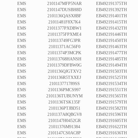
EMS
2101147MFP5NAR
EB492191375TH
EMS
2101147DUSBH8D
EB492191392TH
EMS
2101136QASX8BF
EB492191401TH
EMS
21011481F8X7K4
EB492191415TH
EMS
21011377PXDBW1
EB492191432TH
EMS
21011375FPXME4
EB492191446TH
EMS
210113749FG3PR
EB492191450TH
EMS
21011371AC56F0
EB492191463TH
EMS
21011374P3MCPK
EB492191477TH
EMS
210113768HANSH
EB492191485TH
EMS
21011379DFBW0G
EB492191494TH
EMS
2101136QJGTXV2
EB492191503TH
EMS
2101136R5TXXEJ
EB492191525TH
EMS
210113771789SS
EB492191534TH
EMS
2101136PMCS997
EB492191551TH
EMS
2101136TUBUNYM
EB492191565TH
EMS
2101136TSK135F
EB492191579TH
EMS
2101136PTJBD51
EB492191582TH
EMS
2101137A8QBGV8
EB492191596TH
EMS
2101147H0452GR
EB492191605TH
EMS
21011376M91384
EB492191622TH
EMS
2101147CS0AC8P
EB492191636TH