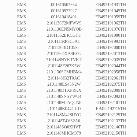
EMS
001610502554
EB492191931TH
EMS
001610522927
EB492191945TH
EMS
001610418491
EB492191959TH
EMS
2101136F2MFWV9
EB492191962TH
EMS
2101136EN5MYQB
EB492191976TH
EMS
21011352EKCGTS
EB492191980TH
EMS
2101111RPSC5A1
EB492191993TH
EMS
2101136BDT35ST
EB492192000TH
EMS
2101136DXA8BEG
EB492192013TH
EMS
2101148NYKTVKT
EB492192035TH
EMS
2101148F263K5W
EB492192044TH
EMS
2101136SCMHBM4
EB492192058TH
EMS
2101148JB2T0AC
EB492192061TH
EMS
2101148ES45N2W
EB492192075TH
EMS
2101148DTXPRKX
EB492192089TH
EMS
2101148SNSVWU4
EB492192092TH
EMS
2101148MTAQCN8
EB492192101TH
EMS
2101148K044GUD
EB492192115TH
EMS
2101148M428UYC
EB492192129TH
EMS
2101148T4VS2A0
EB492192132TH
EMS
2101148SQ0XHVT
EB492192146TH
EMS
2101148MHCM979
EB492192150TH