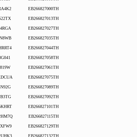
RA4K2
EB266827000TH
522TX
EB266827013TH
74RGA
EB266827027TH
9N8WB
EB266827035TH
HRRT4
EB266827044TH
3G041
EB266827058TH
F819W
EB266827061TH
XDCUA
EB266827075TH
3N92G
EB266827089TH
TB3TG
EB266827092TH
5KHRT
EB266827101TH
2HM7Q
EB266827115TH
7XFW9
EB266827129TH
2UHK3
EB266827132TH