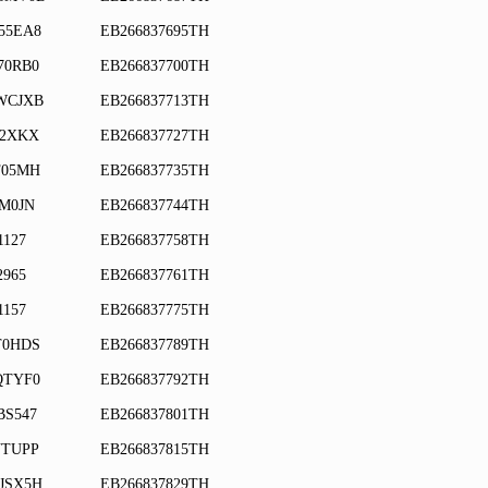
55EA8
EB266837695TH
70RB0
EB266837700TH
WCJXB
EB266837713TH
S2XKX
EB266837727TH
F05MH
EB266837735TH
JM0JN
EB266837744TH
1127
EB266837758TH
2965
EB266837761TH
1157
EB266837775TH
T0HDS
EB266837789TH
QTYF0
EB266837792TH
BS547
EB266837801TH
NTUPP
EB266837815TH
JSX5H
EB266837829TH