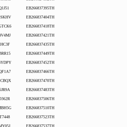
Q1J51
EB266837395TH
4SKHV
EB266837404TH
GTCK6
EB266837418TH
BV4MJ
EB266837421TH
KHC3F
EB266837435TH
BRR15
EB266837449TH
BYDPY
EB266837452TH
QF1A7
EB266837466TH
SCBQX
EB266837470TH
5JR9A
EB266837483TH
D362R
EB266837506TH
MBH5G
EB266837510TH
T7448
EB266837523TH
MY05J
EB266837537TH