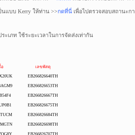
็นแบบ Kerry ให้ท่าน >>
กดที่นี่
เพื่อไปตรวจสอบสถานะกา
2 ประเภท ใช้ระยะเวลาในการจัดส่งเท่ากัน
ื้อ
เลขพัสดุ
X20UK
EB266826640TH
3AGM9
EB266826653TH
B54F4
EB266826667TH
UP0B1
EB266826675TH
6TUCM
EB266826684TH
AMGTN
EB266826698TH
7QG8Y
EB266826707TH