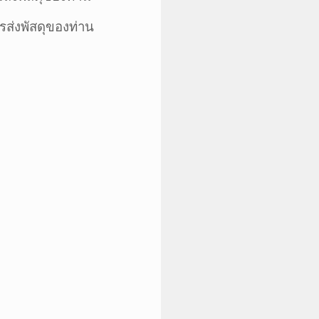
รส่ง
พัสดุ
ของท่าน