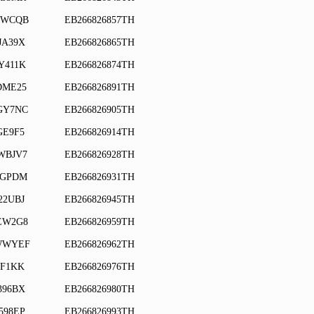
UWCQB
EB266826857TH
JA39X
EB266826865TH
Y411K
EB266826874TH
DME25
EB266826891TH
GY7NC
EB266826905TH
GE9F5
EB266826914TH
WBJV7
EB266826928TH
5GPDM
EB266826931TH
22UBJ
EB266826945TH
EW2G8
EB266826959TH
WWYEF
EB266826962TH
8F1KK
EB266826976TH
396BX
EB266826980TH
598EP
EB266826993TH