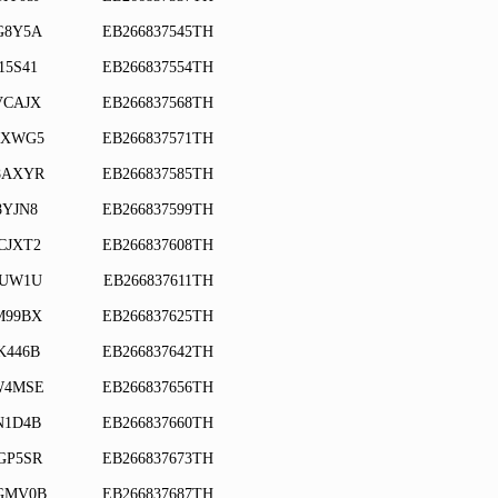
G8Y5A
EB266837545TH
15S41
EB266837554TH
VCAJX
EB266837568TH
UXWG5
EB266837571TH
8AXYR
EB266837585TH
8YJN8
EB266837599TH
CJXT2
EB266837608TH
5UW1U
EB266837611TH
M99BX
EB266837625TH
K446B
EB266837642TH
W4MSE
EB266837656TH
N1D4B
EB266837660TH
GP5SR
EB266837673TH
GMV0B
EB266837687TH