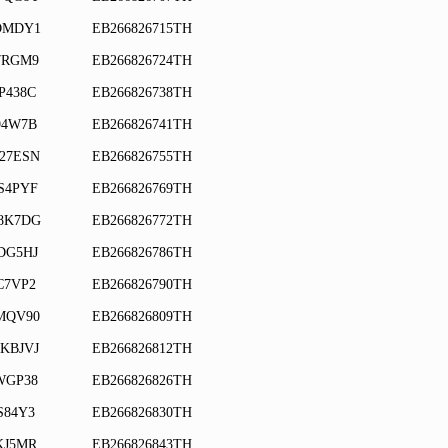
DMDY1
EB266826715TH
7RGM9
EB266826724TH
P438C
EB266826738TH
94W7B
EB266826741TH
27ESN
EB266826755TH
S4PYF
EB266826769TH
8K7DG
EB266826772TH
DG5HJ
EB266826786TH
C7VP2
EB266826790TH
MQV90
EB266826809TH
KBJVJ
EB266826812TH
WGP38
EB266826826TH
S84Y3
EB266826830TH
KJ5MR
EB266826843TH